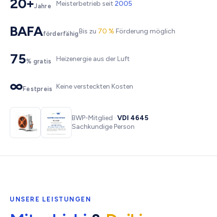
20+
Meisterbetrieb seit
2005
Jahre
BAFA
Bis zu
70 %
Förderung möglich
förderfähig
75
Heizenergie aus der Luft
% gratis
∞
Keine versteckten Kosten
Festpreis
BWP-Mitglied ·
VDI 4645
Sachkundige Person
UNSERE LEISTUNGEN