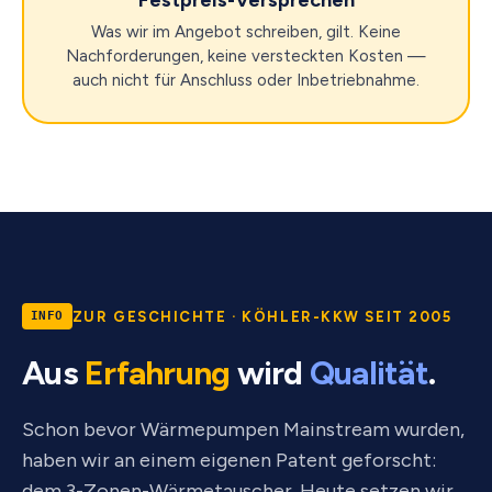
Was wir im Angebot schreiben, gilt. Keine
Nachforderungen, keine versteckten Kosten —
auch nicht für Anschluss oder Inbetriebnahme.
ZUR GESCHICHTE · KÖHLER-KKW SEIT 2005
INFO
Aus
Erfahrung
wird
Qualität
.
Schon bevor Wärmepumpen Mainstream wurden,
haben wir an einem eigenen Patent geforscht:
dem 3-Zonen-Wärmetauscher. Heute setzen wir