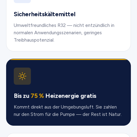
Sicherheits­kältemittel
Umweltfreundliches R32 — nicht entzündlich in
normalen Anwendungs­szenarien, geringes
Treibhaus­potenzial.
Bis zu
75 %
Heizenergie gratis
Kommt direkt aus der Umgebungsluft. Sie zahlen
nur den Strom für die Pumpe — der Rest ist Natur.