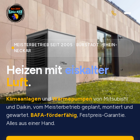
MEISTERBETRIEB SEIT 2005 · BÜRSTADT · RHEIN-
NECKAR
Heizen mit
eiskalter
Luft
.
Klimaanlagen
und
Wärmepumpen
von Mitsubishi
und Daikin, vom Meisterbetrieb geplant, montiert und
gewartet.
BAFA-förderfähig
, Festpreis-Garantie.
Alles aus einer Hand.